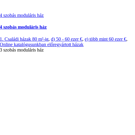
4 szobás moduláris ház
4 szobás moduláris ház
1. Családi házak 80 m²-ig
,
d) 50 - 60 ezer €
,
e) több mint 60 ezer €
,
Online katalógusunkban előregyártott házak
3 szobás moduláris ház