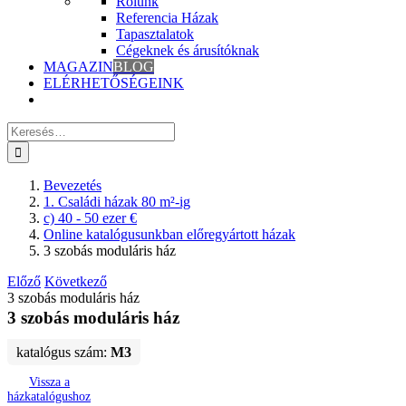
Rólunk
Referencia Házak
Tapasztalatok
Cégeknek és árusítóknak
MAGAZIN
BLOG
ELÉRHETŐSÉGEINK
Keresés
erre:
Bevezetés
1. Családi házak 80 m²-ig
c) 40 - 50 ezer €
Online katalógusunkban előregyártott házak
3 szobás moduláris ház
Előző
Következő
3 szobás moduláris ház
3 szobás moduláris ház
katalógus szám:
M3
Vissza a
házkatalógushoz