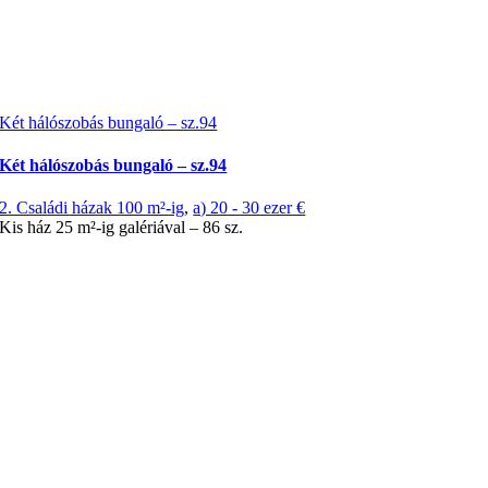
Két hálószobás bungaló – sz.94
Két hálószobás bungaló – sz.94
2. Családi házak 100 m²-ig
,
a) 20 - 30 ezer €
Kis ház 25 m²-ig galériával – 86 sz.