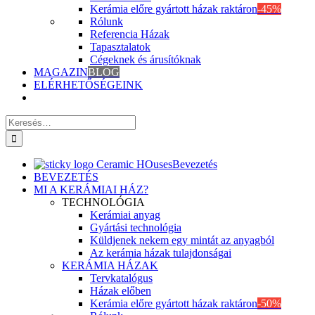
Kerámia előre gyártott házak raktáron
-45%
Rólunk
Referencia Házak
Tapasztalatok
Cégeknek és árusítóknak
MAGAZIN
BLOG
ELÉRHETŐSÉGEINK
Keresés
erre:
Bevezetés
BEVEZETÉS
MI A KERÁMIAI HÁZ?
TECHNOLÓGIA
Kerámiai anyag
Gyártási technológia
Küldjenek nekem egy mintát az anyagból
Az kerámia házak tulajdonságai
KERÁMIA HÁZAK
Tervkatalógus
Házak előben
Kerámia előre gyártott házak raktáron
-50%