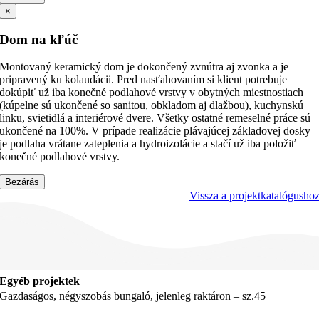
×
Dom na kľúč
Montovaný keramický dom je dokončený zvnútra aj zvonka a je
pripravený ku kolaudácii. Pred nasťahovaním si klient potrebuje
dokúpiť už iba konečné podlahové vrstvy v obytných miestnostiach
(kúpelne sú ukončené so sanitou, obkladom aj dlažbou), kuchynskú
linku, svietidlá a interiérové dvere. Všetky ostatné remeselné práce sú
ukončené na 100%. V prípade realizácie plávajúcej základovej dosky
je podlaha vrátane zateplenia a hydroizolácie a stačí už iba položiť
konečné podlahové vrstvy.
Bezárás
Vissza a projektkatalógusho
Egyéb projektek
Gazdaságos, négyszobás bungaló, jelenleg raktáron – sz.45