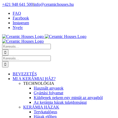
Skip
+421 948 641 500
|
info@ceramichouses.hu
to
FAQ
content
Facebook
Instagram
Nyelv
Keresés
erre:
Keresés
erre:
BEVEZETÉS
MI A KERÁMIAI HÁZ?
TECHNOLÓGIA
Használt anyagok
Gyártási folyamat
Küldjenek nekem egy mintát az anyagból
Az kerámia házak tulajdonságai
KERÁMIA HÁZAK
Tervkatalógus
Házak előben