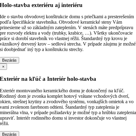
Holo-stavba exteriéru aj interiéru
Ide o stavbu obvodovej konštrukcie domu s priečkami a presterešením
podľa špecifikácie stavebníka. Obvodové keramické steny Vám
prinesieme už so základným zateplením. V stenách máte predprípravu
pre rozvody elektra a vody (trubky, krabice, …). Všetky ukončovacie
práce si dorobí stavebník vo vlastnej réžii. Štandardný typ krovu je
väzníkový drevený krov – sedlová strecha. V prípade záujmu je možné
si doobjednať iný typ a konštrukciu strechy.
Bezárás
×
Exteriér na kľúč a Interiér holo-stavba
Exteriér montovaného keramického domu je dokončený na kľúč.
Rodinný dom je zvonka komplet hotový vrátane vchodových dverí,
okien, strešnej krytiny a zvodového systému, vonkajších omietok a vo
vami zvolenom farebnom odtieni. Štandardný typ zateplenia je
minerálna vlna, v prípade požiadavky je možné typ a hrúbku zatepleni
upraviť. Interiér rodinného domu si investor dokončuje vo vlastnej
réžii.
Bezárás