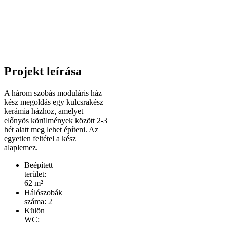
Projekt leírása
A három szobás moduláris ház
kész megoldás egy kulcsrakész
kerámia házhoz, amelyet
előnyös körülmények között 2-3
hét alatt meg lehet építeni. Az
egyetlen feltétel a kész
alaplemez.
Beépített
terület:
62 m²
Hálószobák
száma: 2
Külön
WC: