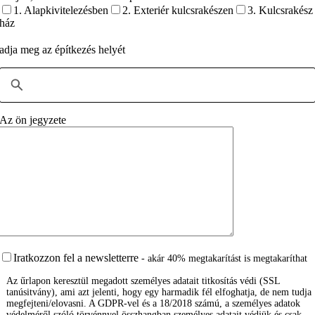
1. Alapkivitelezésben
2. Exteriér kulcsrakészen
3. Kulcsrakész
ház
adja meg az építkezés helyét
Az ön jegyzete
Iratkozzon fel a newsletterre
- akár 40% megtakarítást is megtakaríthat
Az űrlapon keresztül megadott személyes adatait titkosítás védi (SSL
tanúsitvány), ami azt jelenti, hogy egy harmadik fél elfoghatja, de nem tudja
megfejteni/elovasni. A GDPR-vel és a 18/2018 számú, a személyes adatok
védelméről szóló törvénnyel összhangban személyes adatait védjük és csak