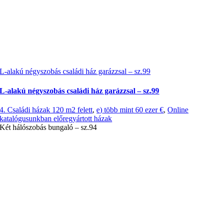
L-alakú négyszobás családi ház garázzsal – sz.99
L-alakú négyszobás családi ház garázzsal – sz.99
4. Családi házak 120 m2 felett
,
e) több mint 60 ezer €
,
Online
katalógusunkban előregyártott házak
Két hálószobás bungaló – sz.94