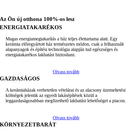
Az Ön új otthona 100%-os lesz
ENERGIATAKARÉKOS
Magas energiamegtakarítás a ház teljes élettartama alatt. Egy
kerámia előregyártott ház természetes módon, csak a felhasznált
alapanyagok és építési technológia alapján tud egészséges és
energiatakarékos lakhatást biztosítani.
Olvass tovább
GAZDASÁGOS
A kerámiaházak verhetetlen vételárai és az alacsony üzemeltetési
költségek jelentik az egyedi lakásépítések közül a
leggazdaságosabban megfizethető lakhatási lehetőséget a piacon.
Olvass tovább
KÖRNYEZETBARÁT