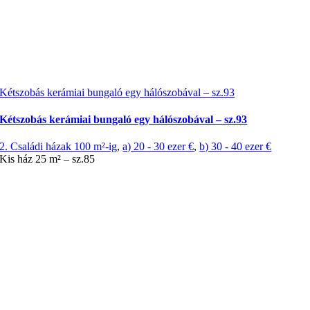
Kétszobás kerámiai bungaló egy hálószobával – sz.93
Kétszobás kerámiai bungaló egy hálószobával – sz.93
2. Családi házak 100 m²-ig
,
a) 20 - 30 ezer €
,
b) 30 - 40 ezer €
Kis ház 25 m² – sz.85