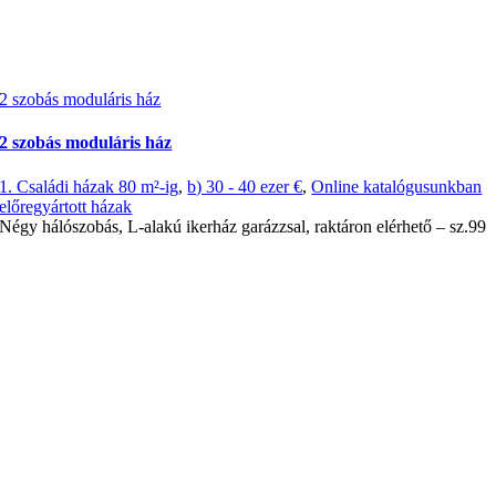
2 szobás moduláris ház
2 szobás moduláris ház
1. Családi házak 80 m²-ig
,
b) 30 - 40 ezer €
,
Online katalógusunkban
előregyártott házak
Négy hálószobás, L-alakú ikerház garázzsal, raktáron elérhető – sz.99