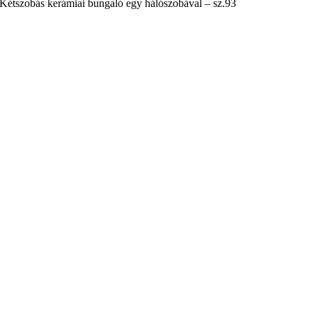
Kétszobás kerámiai bungaló egy hálószobával – sz.93