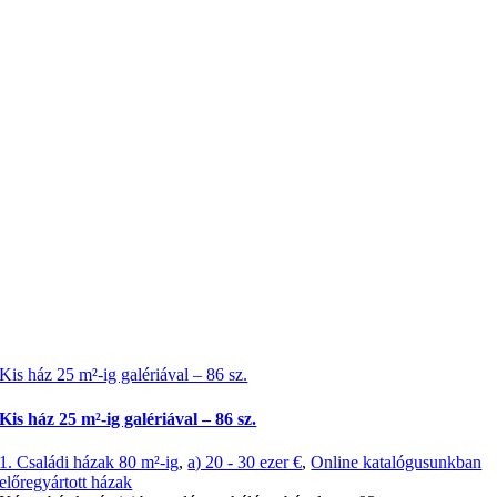
Kis ház 25 m²-ig galériával – 86 sz.
Kis ház 25 m²-ig galériával – 86 sz.
1. Családi házak 80 m²-ig
,
a) 20 - 30 ezer €
,
Online katalógusunkban
előregyártott házak