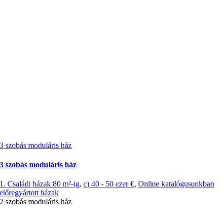
3 szobás moduláris ház
3 szobás moduláris ház
1. Családi házak 80 m²-ig
,
c) 40 - 50 ezer €
,
Online katalógusunkban
előregyártott házak
2 szobás moduláris ház