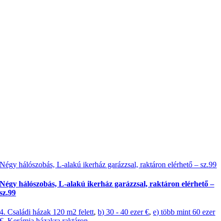
Négy hálószobás, L-alakú ikerház garázzsal, raktáron elérhető – sz.99
Négy hálószobás, L-alakú ikerház garázzsal, raktáron elérhető –
sz.99
4. Családi házak 120 m2 felett
,
b) 30 - 40 ezer €
,
e) több mint 60 ezer
€
,
Kerámia házakra raktáron