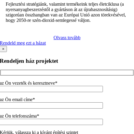
Fejlesztési stratégiánk, valamint termékeink teljes életciklusa (a
nyersanyagbeszerzéstől a gyártáson át az újrahasznosításig)
szigorúan összhangban van az Európai Unió azon törekvésével,
hogy 2050-re szén-dioxid-semlegessé váljon.
Olvass tovább
Rendeld meg ezt a házat
×
Rendeljen ház projektet
az Ön vezeték és keresztneve*
az Ön email címe*
az Ön telefonszáma*
Kérjük, válassza ki a kívánt építési szintet