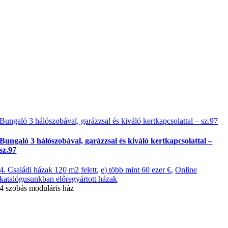
Bungaló 3 hálószobával, garázzsal és kiváló kertkapcsolattal – sz.97
Bungaló 3 hálószobával, garázzsal és kiváló kertkapcsolattal –
sz.97
4. Családi házak 120 m2 felett
,
e) több mint 60 ezer €
,
Online
katalógusunkban előregyártott házak
4 szobás moduláris ház