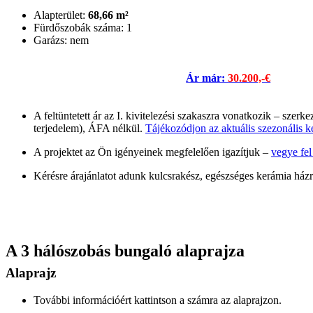
Alapterület:
68,66 m²
Fürdőszobák száma: 1
Garázs: nem
Ár már:
30.200,-€
A feltüntetett ár az I. kivitelezési szakaszra vonatkozik – szerke
terjedelem), ÁFA nélkül.
Tájékozódjon az aktuális szezonális 
A projektet az Ön igényeinek megfelelően igazítjuk –
vegye fel
Kérésre árajánlatot adunk kulcsrakész, egészséges kerámia házr
A 3 hálószobás bungaló alaprajza
Alaprajz
További információért kattintson a számra az alaprajzon.