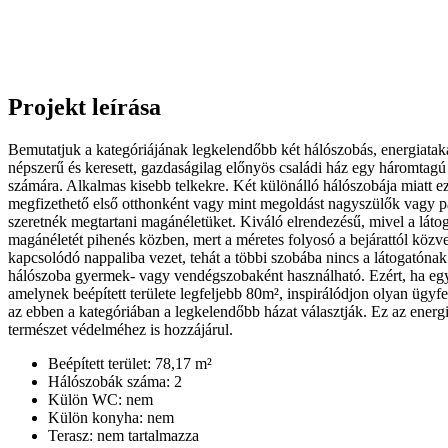
Projekt leírása
Bemutatjuk a kategóriájának legkelendőbb két hálószobás, energiatak
népszerű és keresett, gazdaságilag előnyös családi ház egy háromtagú
számára. Alkalmas kisebb telkekre. Két különálló hálószobája miatt ez
megfizethető első otthonként vagy mint megoldást nagyszülők vagy p
szeretnék megtartani magánéletüket. Kiváló elrendezésű, mivel a lát
magánéletét pihenés közben, mert a méretes folyosó a bejárattól közv
kapcsolódó nappaliba vezet, tehát a többi szobába nincs a látogatóna
hálószoba gyermek- vagy vendégszobaként használható. Ezért, ha egy
amelynek beépített területe legfeljebb 80m², inspirálódjon olyan ügyfe
az ebben a kategóriában a legkelendőbb házat választják. Ez az energ
természet védelméhez is hozzájárul.
Beépített terület: 78,17 m²
Hálószobák száma: 2
Külön WC: nem
Külön konyha: nem
Terasz: nem tartalmazza