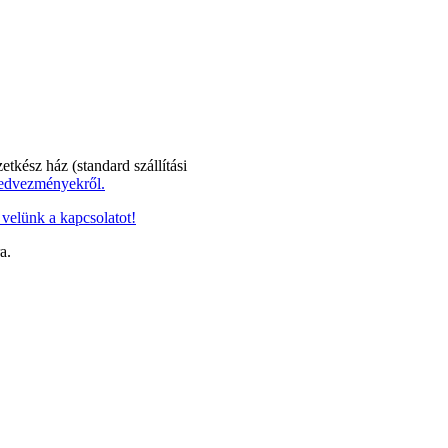
zetkész ház (standard szállítási
kedvezményekről.
 velünk a kapcsolatot!
a.