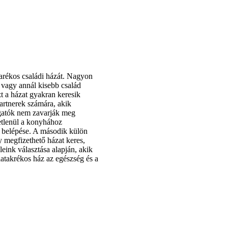
arékos családi házát. Nagyon
 vagy annál kisebb család
t a házat gyakran keresik
artnerek számára, akik
ogatók nem zavarják meg
etlenül a konyhához
k belépése. A második külön
 megfizethető házat keres,
leink választása alapján, akik
iatakrékos ház az egészség és a