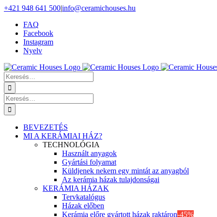
Skip
+421 948 641 500
|
info@ceramichouses.hu
to
FAQ
content
Facebook
Instagram
Nyelv
Keresés
erre:
Keresés
erre:
BEVEZETÉS
MI A KERÁMIAI HÁZ?
TECHNOLÓGIA
Használt anyagok
Gyártási folyamat
Küldjenek nekem egy mintát az anyagból
Az kerámia házak tulajdonságai
KERÁMIA HÁZAK
Tervkatalógus
Házak előben
Kerámia előre gyártott házak raktáron
-45%