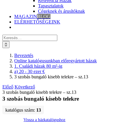
Referencia Házak
Tapasztalatok
Cégeknek és árusítóknak
MAGAZIN
BLOG
ELÉRHETŐSÉGEINK
Keresés
erre:
Bevezetés
Online katalógusunkban előregyártott házak
1. Családi házak 80 m²-ig
a) 20 - 30 ezer €
3 szobás bungaló kisebb telekre – sz.13
Előző
Következő
3 szobás bungaló kisebb telekre – sz.13
3 szobás bungaló kisebb telekre
katalógus szám:
13
Vissza a házkatalógushoz