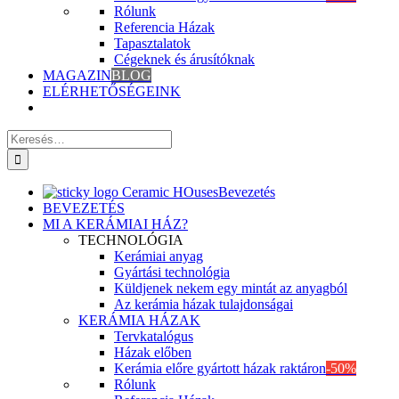
Rólunk
Referencia Házak
Tapasztalatok
Cégeknek és árusítóknak
MAGAZIN
BLOG
ELÉRHETŐSÉGEINK
Keresés
erre:
Bevezetés
BEVEZETÉS
MI A KERÁMIAI HÁZ?
TECHNOLÓGIA
Kerámiai anyag
Gyártási technológia
Küldjenek nekem egy mintát az anyagból
Az kerámia házak tulajdonságai
KERÁMIA HÁZAK
Tervkatalógus
Házak előben
Kerámia előre gyártott házak raktáron
-50%
Rólunk