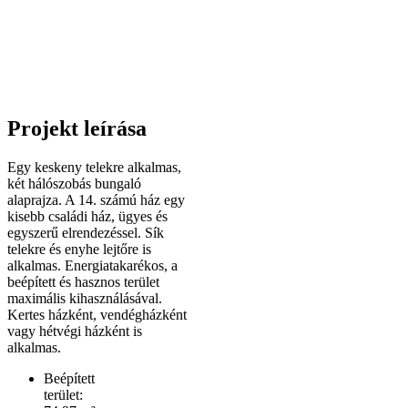
Projekt leírása
Egy keskeny telekre alkalmas,
két hálószobás bungaló
alaprajza. A 14. számú ház egy
kisebb családi ház, ügyes és
egyszerű elrendezéssel. Sík
telekre és enyhe lejtőre is
alkalmas. Energiatakarékos, a
beépített és hasznos terület
maximális kihasználásával.
Kertes házként, vendégházként
vagy hétvégi házként is
alkalmas.
Beépített
terület: