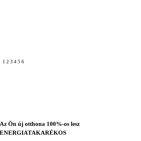
1
2
3
4
5
6
Az Ön új otthona 100%-os lesz
ENERGIATAKARÉKOS