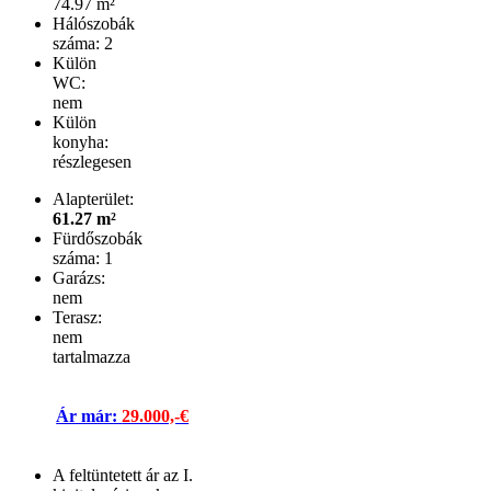
74.97 m²
Hálószobák
száma: 2
Külön
WC:
nem
Külön
konyha:
részlegesen
Alapterület:
61.27 m²
Fürdőszobák
száma: 1
Garázs:
nem
Terasz:
nem
tartalmazza
Ár már:
29.000,-€
A feltüntetett ár az I.