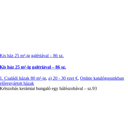
Kis ház 25 m²-ig galériával – 86 sz.
Kis ház 25 m²-ig galériával – 86 sz.
1. Családi házak 80 m²-ig
,
a) 20 - 30 ezer €
,
Online katalógusunkban
előregyártott házak
Kétszobás kerámiai bungaló egy hálószobával – sz.93