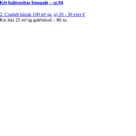
Két hálószobás bungaló – sz.94
2. Családi házak 100 m²-ig
,
a) 20 - 30 ezer €
Kis ház 25 m²-ig galériával – 86 sz.