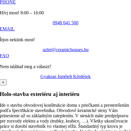
PHONE
Hívj most! 8:00 – 16:00
0948 641 500
EMAIL
Írjon nekünk most!
uzlet@ceramichouses.hu
FAQ
Nem találtad meg a választ?
Gyakran Ismételt Kérdések
×
Holo-stavba exteriéru aj interiéru
Ide o stavbu obvodovej konštrukcie domu s priečkami a presterešením
podľa špecifikácie stavebníka. Obvodové keramické steny Vám
prinesieme už so základným zateplením. V stenách máte predprípravu
pre rozvody elektra a vody (trubky, krabice, …). Všetky ukončovacie
práce si dorobí stavebník vo vlastnej réžii. Štandardný typ krovu je