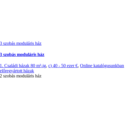
3 szobás moduláris ház
3 szobás moduláris ház
1. Családi házak 80 m²-ig
,
c) 40 - 50 ezer €
,
Online katalógusunkban
előregyártott házak
2 szobás moduláris ház