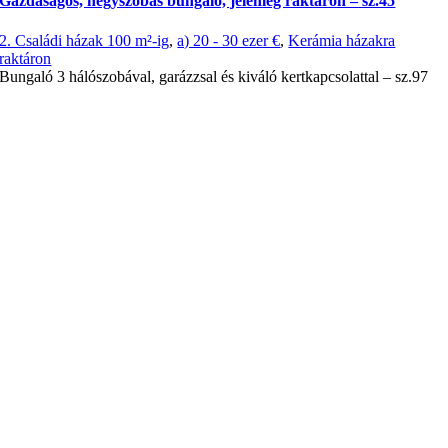
Gazdaságos, négyszobás bungaló, jelenleg raktáron – sz.45
2. Családi házak 100 m²-ig
,
a) 20 - 30 ezer €
,
Kerámia házakra
raktáron
Bungaló 3 hálószobával, garázzsal és kiváló kertkapcsolattal – sz.97