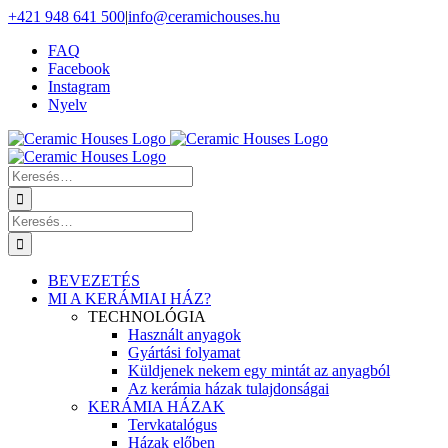
Skip
+421 948 641 500
|
info@ceramichouses.hu
to
FAQ
content
Facebook
Instagram
Nyelv
Keresés
erre:
Keresés
erre:
BEVEZETÉS
MI A KERÁMIAI HÁZ?
TECHNOLÓGIA
Használt anyagok
Gyártási folyamat
Küldjenek nekem egy mintát az anyagból
Az kerámia házak tulajdonságai
KERÁMIA HÁZAK
Tervkatalógus
Házak előben