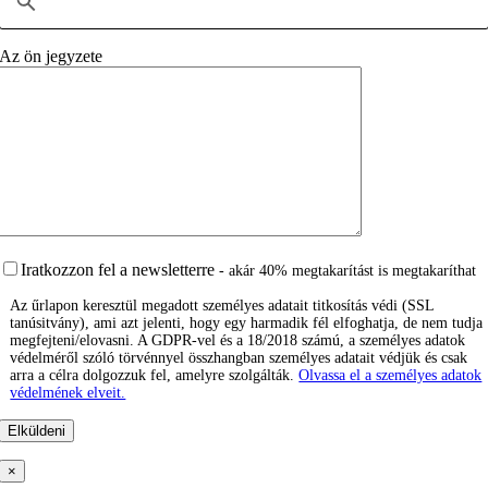
Az ön jegyzete
Iratkozzon fel a newsletterre
- akár 40% megtakarítást is megtakaríthat
Az űrlapon keresztül megadott személyes adatait titkosítás védi (SSL
tanúsitvány), ami azt jelenti, hogy egy harmadik fél elfoghatja, de nem tudja
megfejteni/elovasni. A GDPR-vel és a 18/2018 számú, a személyes adatok
védelméről szóló törvénnyel összhangban személyes adatait védjük és csak
arra a célra dolgozzuk fel, amelyre szolgálták.
Olvassa el a személyes adatok
védelmének elveit.
×