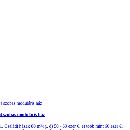
4 szobás moduláris ház
4 szobás moduláris ház
1. Családi házak 80 m²-ig
,
d) 50 - 60 ezer €
,
e) több mint 60 ezer €
,