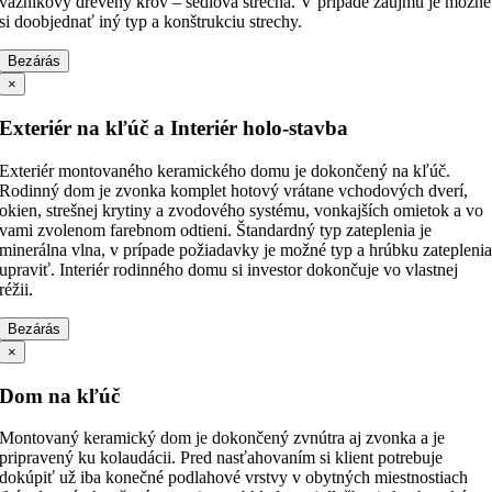
väzníkový drevený krov – sedlová strecha. V prípade záujmu je možné
si doobjednať iný typ a konštrukciu strechy.
Bezárás
×
Exteriér na kľúč a Interiér holo-stavba
Exteriér montovaného keramického domu je dokončený na kľúč.
Rodinný dom je zvonka komplet hotový vrátane vchodových dverí,
okien, strešnej krytiny a zvodového systému, vonkajších omietok a vo
vami zvolenom farebnom odtieni. Štandardný typ zateplenia je
minerálna vlna, v prípade požiadavky je možné typ a hrúbku zatepleni
upraviť. Interiér rodinného domu si investor dokončuje vo vlastnej
réžii.
Bezárás
×
Dom na kľúč
Montovaný keramický dom je dokončený zvnútra aj zvonka a je
pripravený ku kolaudácii. Pred nasťahovaním si klient potrebuje
dokúpiť už iba konečné podlahové vrstvy v obytných miestnostiach