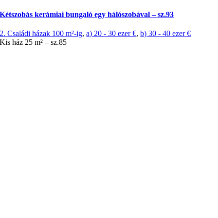
Kétszobás kerámiai bungaló egy hálószobával – sz.93
2. Családi házak 100 m²-ig
,
a) 20 - 30 ezer €
,
b) 30 - 40 ezer €
Kis ház 25 m² – sz.85