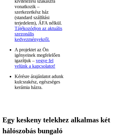
kivitelezési szakaszra
vonatkozik –
szerkezetkész ház
(standard szállítási
terjedelem), ÁFA nélkül.
Tájékozódjon az aktuális
szezonális
kedvezményekről.
A projektet az Ön
igényeinek megfelelően
igazítjuk –
vegye fel
velünk a kapcsolatot!
Kérésre árajánlatot adunk
kulcsrakész, egészséges
kerámia házra.
Egy keskeny telekhez alkalmas két
hálószobás bungaló