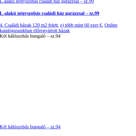
L-alakú négyszobás családi ház garázzsal – sz.99
L-alakú négyszobás családi ház garázzsal – sz.99
4. Családi házak 120 m2 felett
,
e) több mint 60 ezer €
,
Online
katalógusunkban előregyártott házak
Két hálószobás bungaló – sz.94
Két hálószobás bungaló – sz.94