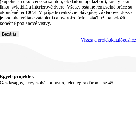
(kúpelne sú ukončené so sanitou, obkladom aj dlažbou), kuchynskú
linku, svietidlá a interiérové dvere. Všetky ostatné remeselné práce sú
ukončené na 100%. V prípade realizácie plávajúcej základovej dosky
je podlaha vrátane zateplenia a hydroizolácie a stačí už iba položiť
konečné podlahové vrstvy.
Bezárás
Vissza a projektkatalógusho
Egyéb projektek
Gazdaságos, négyszobás bungaló, jelenleg raktáron – sz.45