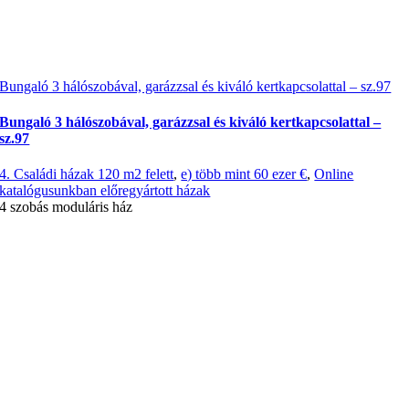
Bungaló 3 hálószobával, garázzsal és kiváló kertkapcsolattal – sz.97
Bungaló 3 hálószobával, garázzsal és kiváló kertkapcsolattal –
sz.97
4. Családi házak 120 m2 felett
,
e) több mint 60 ezer €
,
Online
katalógusunkban előregyártott házak
4 szobás moduláris ház