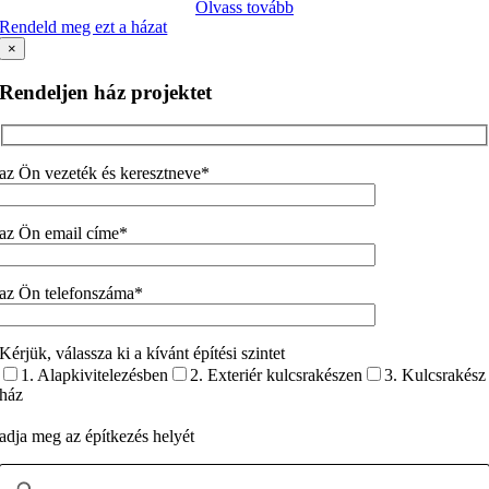
Olvass tovább
Rendeld meg ezt a házat
×
Rendeljen ház projektet
az Ön vezeték és keresztneve*
az Ön email címe*
az Ön telefonszáma*
Kérjük, válassza ki a kívánt építési szintet
1. Alapkivitelezésben
2. Exteriér kulcsrakészen
3. Kulcsrakész
ház
adja meg az építkezés helyét