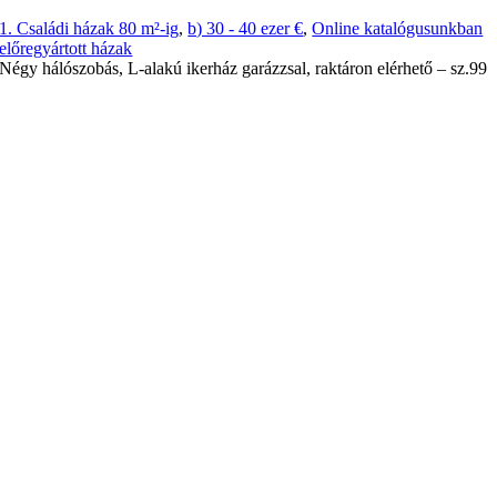
1. Családi házak 80 m²-ig
,
b) 30 - 40 ezer €
,
Online katalógusunkban
előregyártott házak
Négy hálószobás, L-alakú ikerház garázzsal, raktáron elérhető – sz.99