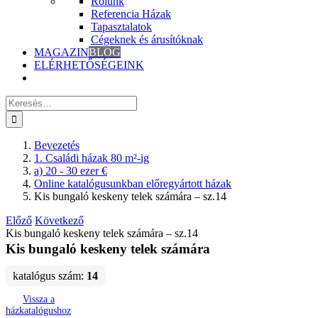
Rólunk
Referencia Házak
Tapasztalatok
Cégeknek és árusítóknak
MAGAZIN
BLOG
ELÉRHETŐSÉGEINK
Keresés
erre:
Bevezetés
1. Családi házak 80 m²-ig
a) 20 - 30 ezer €
Online katalógusunkban előregyártott házak
Kis bungaló keskeny telek számára – sz.14
Előző
Következő
Kis bungaló keskeny telek számára – sz.14
Kis bungaló keskeny telek számára
katalógus szám:
14
Vissza a
házkatalógushoz