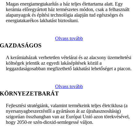
Magas energiamegtakarítás a ház teljes élettartama alatt. Egy
kerámia előregyártott ház természetes módon, csak a felhasznált
alapanyagok és építési technológia alapján tud egészséges és
energiatakarékos lakhatást biztosítani.
Olvass tovább
GAZDASÁGOS
A kerámiaházak verhetetlen vételárai és az alacsony üzemeltetési
költségek jelentik az egyedi lakásépítések közül a
leggazdaságosabban megfizethető lakhatási lehetőséget a piacon.
Olvass tovább
KÖRNYEZETBARÁT
Fejlesztési stratégiánk, valamint termékeink teljes életciklusa (a
nyersanyagbeszerzéstől a gyártáson át az újrahasznosításig)
szigorúan összhangban van az Európai Unió azon törekvésével,
hogy 2050-re szén-dioxid-semlegessé váljon.