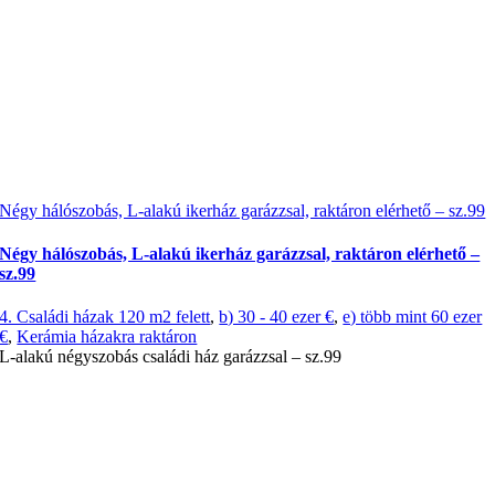
Négy hálószobás, L-alakú ikerház garázzsal, raktáron elérhető – sz.99
Négy hálószobás, L-alakú ikerház garázzsal, raktáron elérhető –
sz.99
4. Családi házak 120 m2 felett
,
b) 30 - 40 ezer €
,
e) több mint 60 ezer
€
,
Kerámia házakra raktáron
L-alakú négyszobás családi ház garázzsal – sz.99