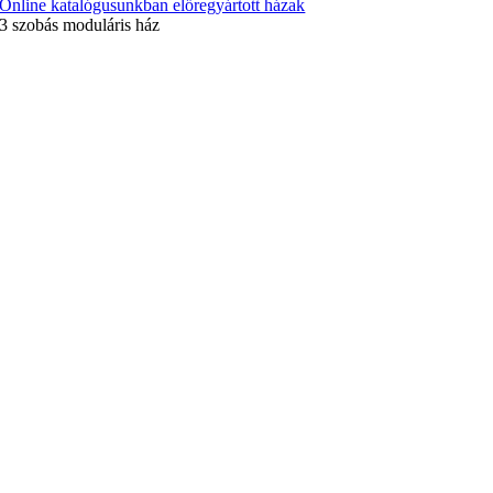
Online katalógusunkban előregyártott házak
3 szobás moduláris ház