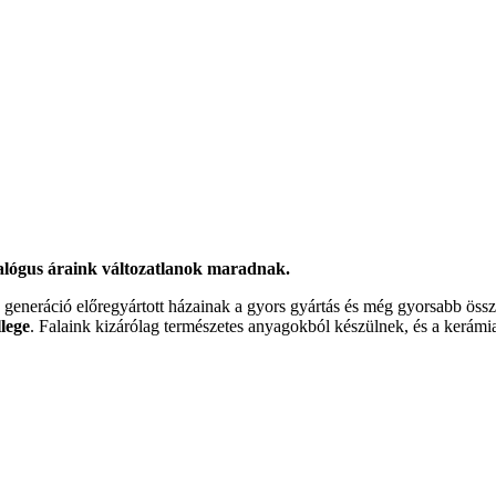
talógus áraink változatlanok maradnak.
generáció előregyártott házainak a gyors gyártás és még gyorsabb összes
llege
. Falaink kizárólag természetes anyagokból készülnek, és a kerámi