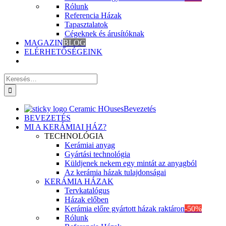
Rólunk
Referencia Házak
Tapasztalatok
Cégeknek és árusítóknak
MAGAZIN
BLOG
ELÉRHETŐSÉGEINK
Keresés
erre:
Bevezetés
BEVEZETÉS
MI A KERÁMIAI HÁZ?
TECHNOLÓGIA
Kerámiai anyag
Gyártási technológia
Küldjenek nekem egy mintát az anyagból
Az kerámia házak tulajdonságai
KERÁMIA HÁZAK
Tervkatalógus
Házak előben
Kerámia előre gyártott házak raktáron
-50%
Rólunk