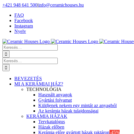
Skip
+421 948 641 500
|
info@ceramichouses.hu
to
FAQ
content
Facebook
Instagram
Nyelv
Keresés
erre:
Keresés
erre:
BEVEZETÉS
MI A KERÁMIAI HÁZ?
TECHNOLÓGIA
Használt anyagok
Gyártási folyamat
Küldjenek nekem egy mintát az anyagból
Az kerámia házak tulajdonságai
KERÁMIA HÁZAK
Tervkatalógus
Házak előben
Kerámia előre gyártott házak raktáron
-45%