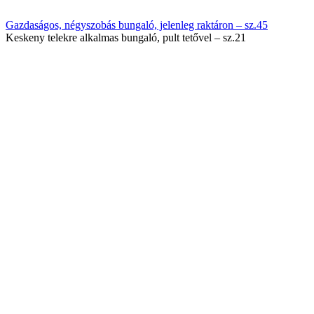
Gazdaságos, négyszobás bungaló, jelenleg raktáron – sz.45
Keskeny telekre alkalmas bungaló, pult tetővel – sz.21