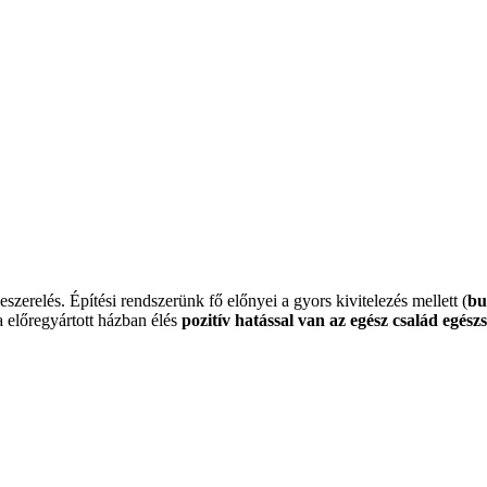
zerelés. Építési rendszerünk fő előnyei a gyors kivitelezés mellett (
bu
a előregyártott házban élés
pozitív hatással van az egész család egész