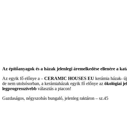
Az építőanyagok és a házak jelenlegi áremelkedése ellenére a ka
Az egyik fő előnye a –
CERAMIC HOUSES EU
kerámia házak- új 
de nem utolsósorban, a kerámiaházak egyik fő előnye az
ökológiai je
legprogresszívebb
választás a piacon!
Gazdaságos, négyszobás bungaló, jelenleg raktáron – sz.45