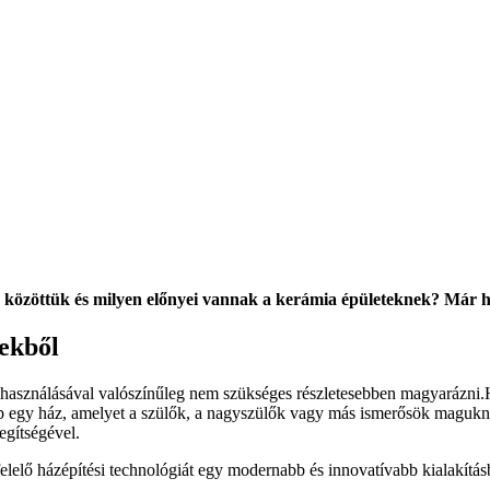
ég közöttük és milyen előnyei vannak a kerámia épületeknek? Már h
mekből
lhasználásával valószínűleg nem szükséges részletesebben magyarázni.Ha
 egy ház, amelyet a szülők, a nagyszülők vagy más ismerősök maguknak 
egítségével.
elelő házépítési technológiát egy modernabb és innovatívabb kialakítá