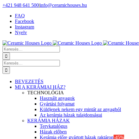
Skip
+421 948 641 500
|
info@ceramichouses.hu
to
FAQ
content
Facebook
Instagram
Nyelv
Keresés
erre:
Keresés
erre:
BEVEZETÉS
MI A KERÁMIAI HÁZ?
TECHNOLÓGIA
Használt anyagok
Gyártási folyamat
Küldjenek nekem egy mintát az anyagból
Az kerámia házak tulajdonságai
KERÁMIA HÁZAK
Tervkatalógus
Házak előben
Kerámia előre gyártott házak raktáron
-45%