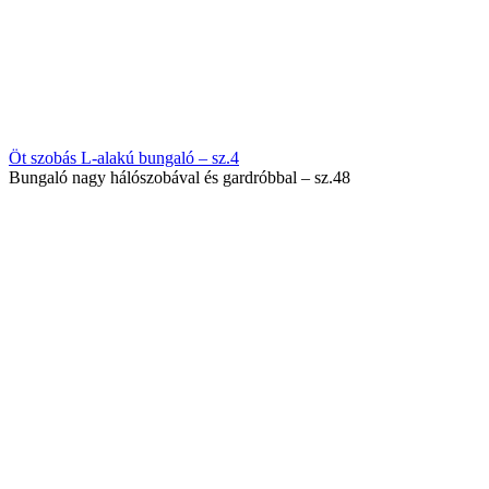
Öt szobás L-alakú bungaló – sz.4
Bungaló nagy hálószobával és gardróbbal – sz.48