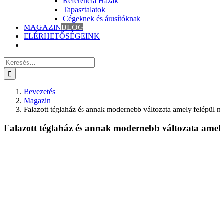
Referencia Házak
Tapasztalatok
Cégeknek és árusítóknak
MAGAZIN
BLOG
ELÉRHETŐSÉGEINK
Keresés
erre:
Bevezetés
Magazin
Falazott téglaház és annak modernebb változata amely felépül 
Falazott téglaház és annak modernebb változata amel