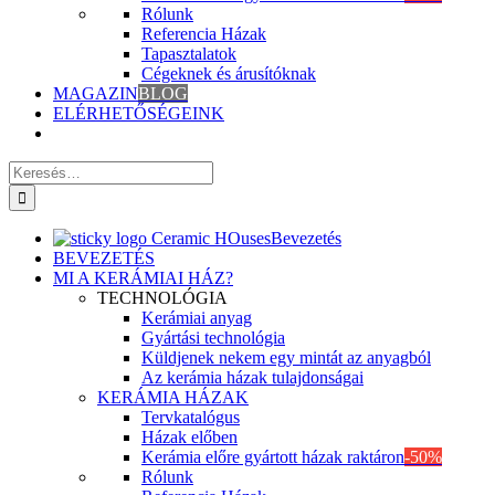
Rólunk
Referencia Házak
Tapasztalatok
Cégeknek és árusítóknak
MAGAZIN
BLOG
ELÉRHETŐSÉGEINK
Keresés
erre:
Bevezetés
BEVEZETÉS
MI A KERÁMIAI HÁZ?
TECHNOLÓGIA
Kerámiai anyag
Gyártási technológia
Küldjenek nekem egy mintát az anyagból
Az kerámia házak tulajdonságai
KERÁMIA HÁZAK
Tervkatalógus
Házak előben
Kerámia előre gyártott házak raktáron
-50%
Rólunk