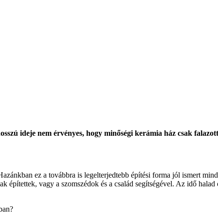
osszú ideje nem érvényes, hogy minőségi kerámia ház csak falazott
zánkban ez a továbbra is legelterjedtebb építési forma jól ismert mind 
építettek, vagy a szomszédok és a család segítségével. Az idő halad e
sban?