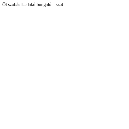
Öt szobás L-alakú bungaló – sz.4