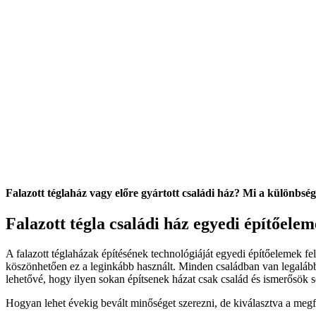
Falazott téglaház vagy előre gyártott családi ház? Mi a különbs
Falazott tégla családi ház egyedi építőele
A falazott téglaházak építésének technológiáját egyedi építőelemek fe
köszönhetően ez a leginkább használt. Minden családban van legalább
lehetővé, hogy ilyen sokan építsenek házat csak család és ismerősök s
Hogyan lehet évekig bevált minőséget szerezni, de kiválasztva a megf